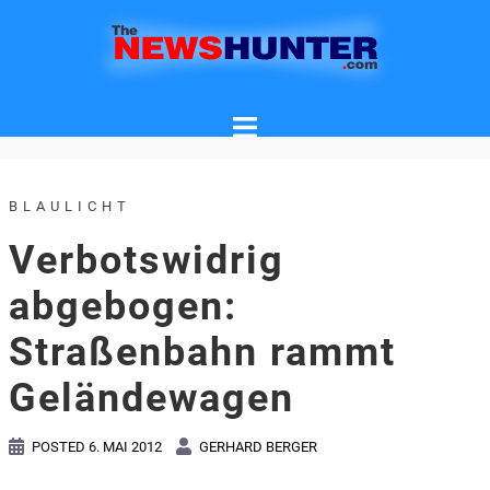
Skip
to
content
BLAULICHT
Verbotswidrig
abgebogen:
Straßenbahn rammt
Geländewagen
POSTED
6. MAI 2012
GERHARD BERGER