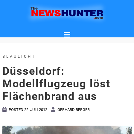
Skip
to
content
BLAULICHT
Düsseldorf:
Modellflugzeug löst
Flächenbrand aus
POSTED
22. JULI 2012
GERHARD BERGER